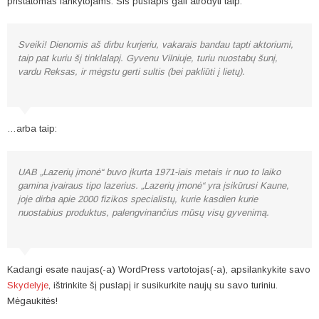
pristatomas lankytojams. Šis puslapis gali atrodyti taip:
Sveiki! Dienomis aš dirbu kurjeriu, vakarais bandau tapti aktoriumi,
taip pat kuriu šį tinklalapį. Gyvenu Vilniuje, turiu nuostabų šunį,
vardu Reksas, ir mėgstu gerti sultis (bei pakliūti į lietų).
…arba taip:
UAB „Lazerių įmonė“ buvo įkurta 1971-iais metais ir nuo to laiko
gamina įvairaus tipo lazerius. „Lazerių įmonė“ yra įsikūrusi Kaune,
joje dirba apie 2000 fizikos specialistų, kurie kasdien kurie
nuostabius produktus, palengvinančius mūsų visų gyvenimą.
Kadangi esate naujas(-a) WordPress vartotojas(-a), apsilankykite savo
Skydelyje
, ištrinkite šį puslapį ir susikurkite naujų su savo turiniu.
Mėgaukitės!