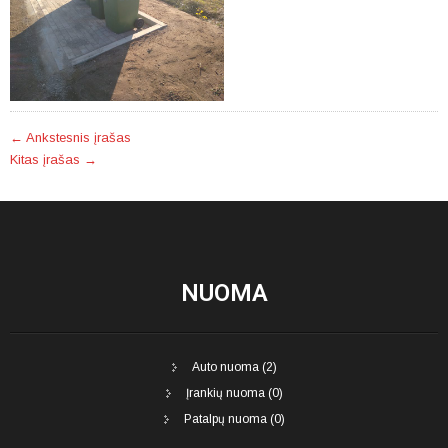
POST
←
Ankstesnis įrašas
Kitas įrašas
→
NAVIGATION
NUOMA
Auto nuoma (2)
Įrankių nuoma (0)
Patalpų nuoma (0)